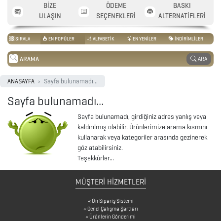
2026
BİZE
ÖDEME
BASKI
ULAŞIN
SEÇENEKLERİ
ALTERNATİFLERİ
PROMOSYON
TAKVİM
SIRALA
EN POPÜLER
ALFABETİK
EN YENİLER
İNDİRİMLİLER
ARA
ANAHTARLIK
ANASAYFA
Sayfa bulunamadı...
Sayfa bulunamadı...
ARABA
AKSESUARLARI
Sayfa bulunamadı, girdiğiniz adres yanlış veya
kaldırılmış olabilir. Ürünlerimize arama kısmını
kullanarak veya kategoriler arasında gezinerek
AYNALAR
göz atabilirsiniz.
Teşekkürler...
BARDAK
&
MÜŞTERİ HİZMETLERİ
FİNCAN
Ön Sipariş Sistemi
Genel Çalışma Şartları
Ürünlerin Gönderimi