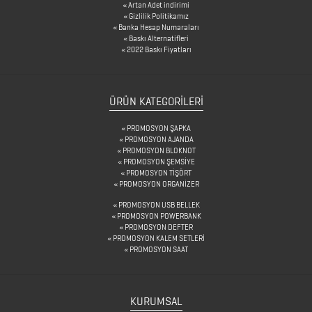
Artan Adet indirimi
BARDAK
Gizlilik Politikamız
Banka Hesap Numaraları
ALTLIKLARI
Baskı Alternatifleri
2022 Baskı Fiyatları
BİTKİ
YETİŞTİRME
ÜRÜN KATEGORILERI
ÜRÜNLERİ
BLOKNOTLAR
PROMOSYON ŞAPKA
PROMOSYON AJANDA
PROMOSYON BLOKNOT
ÇAKILAR
PROMOSYON ŞEMSİYE
PROMOSYON TİŞÖRT
ÇAKMAKLAR
PROMOSYON ORGANİZER
PROMOSYON USB BELLEK
PROMOSYON POWERBANK
CAM
PROMOSYON DEFTER
PROMOSYON KALEM SETLERİ
MATARA
PROMOSYON SAAT
&
KARAF
KURUMSAL