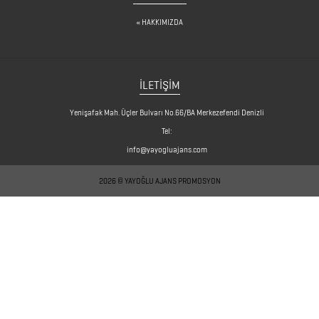
KARTVİZİTLİKLER
HAKKIMIZDA
KİBRİTLER
KIRTASİYE
İLETİŞİM
KÜP
Yenişafak Mah. Üçler Bulvarı No.66/BA Merkezefendi Denizli
BLOKNOTLAR
Tel:
info@yayogluajans.com
MAGNETLER
2026 © YAYOĞLU AJANS PROMOSYON
MAGSAFE
KARTLIK
MASA
SETLERİ