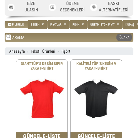
BİZE
ÖDEME
BASKI
ULAŞIN
SEÇENEKLERİ
ALTERNATİFLERİ
FİLTRELE
BEDEN
FİYATLAR
RENK
ÜRETM-STOK FİYAT
KUMAŞ
ARA
2026
PROMOSYON
Anasayfa
Tekstil Ürünleri
Tişört
AJANDA
GIANT TÜP'S KESİM SIFIR
KALİTELİ TÜP'S KESİM V
YAKA T-SHİRT
YAKA T-SHİRT
2026
PROMOSYON
TAKVİM
ANAHTARLIK
GÜNCEL E-LİSTE
GÜNCEL E-LİSTE