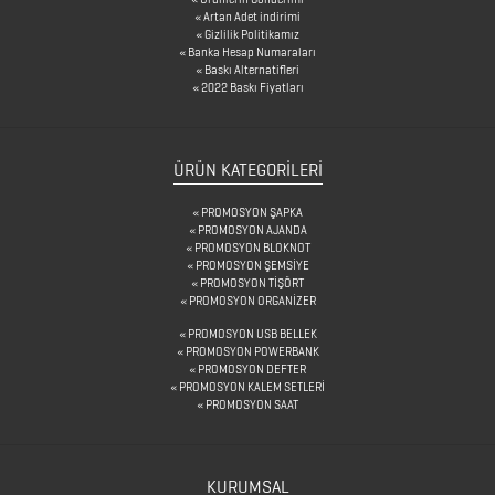
PRESS
Artan Adet indirimi
Gizlilik Politikamız
GERİ
Banka Hesap Numaraları
Baskı Alternatifleri
DÖNÜŞÜMLÜ
2022 Baskı Fiyatları
ÜRÜNLER
KABLOSUZ
ÜRÜN KATEGORILERI
KULAKLIK
PROMOSYON ŞAPKA
PROMOSYON AJANDA
KALEM
PROMOSYON BLOKNOT
KUTULARI
PROMOSYON ŞEMSİYE
PROMOSYON TİŞÖRT
PROMOSYON ORGANİZER
KALEM
PROMOSYON USB BELLEK
SETLERİ
PROMOSYON POWERBANK
PROMOSYON DEFTER
KALEMLER
PROMOSYON KALEM SETLERİ
PROMOSYON SAAT
KALEMLİKLER
KURUMSAL