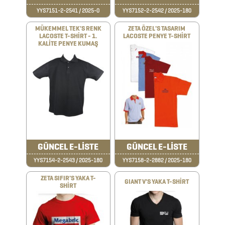
ARABA
YYS7151-2-2541 / 2025-0
YYS7152-2-2542 / 2025-180
AKSESUARLARI
MÜKEMMEL TEK'S RENK
ZETA ÖZEL'S TASARIM
LACOSTE T-SHİRT - 1.
LACOSTE PENYE T-SHİRT
KALİTE PENYE KUMAŞ
AYNALAR
BARDAK
&
FİNCAN
BARDAK
GÜNCEL E-LİSTE
GÜNCEL E-LİSTE
ALTLIKLARI
YYS7154-2-2543 / 2025-180
YYS7158-2-2882 / 2025-180
BİTKİ
ZETA SIFIR'S YAKA T-
GIANT V'S YAKA T-SHİRT
SHİRT
YETİŞTİRME
ÜRÜNLERİ
BLOKNOTLAR