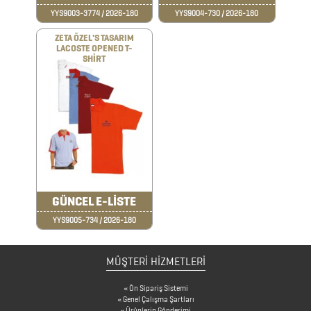
YYS9003-3774 / 2026-180
YYS9004-730 / 2026-180
DİĞER
ZETA ÖZEL'S TASARIM
LACOSTE OPENED T-
TEKNOLOJİK
SHİRT
ÜRÜNLER
DİĞER
ÜRÜNLER
FENER
GÜNCEL E-LİSTE
&
YYS9005-734 / 2026-180
MAKAS
&
MÜŞTERİ HİZMETLERİ
PENSE
Ön Sipariş Sistemi
FRENCH
Genel Çalışma Şartları
Ürünlerin Gönderimi