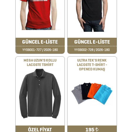
ÇAKILAR
ÇAKMAKLAR
CAM
GÜNCEL E-LİSTE
GÜNCEL E-LİSTE
MATARA
YYS9001-727 / 2026-180
YYS9002-728 / 2026-180
&
MEGA UZUN'S KOLLU
ULTRA TEK'S RENK
LACOSTE TSHİRT
LACOSTE T-SHİRT -
KARAF
OPENED KUMAŞ
ÇANTALAR
DEFTER
&
TARİHSİZ
AJANDA
ÖZEL FİYAT
195
₺