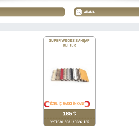
SUPER WOODS'S AHŞAP
DEFTER
ÖZEL İÇ BASKI İMKANI
185
₺
YYT1930-3081 / 2026-125