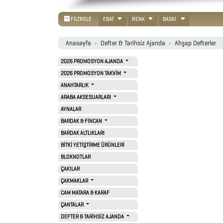
PROMOSYON
FİLTRELE
EBAT
RENK
BASKI
TAKVİM
Anasayfa
Defter & Tarihsiz Ajanda
Ahşap Defterler
ANAHTARLIK
2026 PROMOSYON AJANDA
2026 PROMOSYON TAKVİM
ANAHTARLIK
ARABA
ARABA AKSESUARLARI
AKSESUARLARI
AYNALAR
BARDAK & FİNCAN
BARDAK ALTLIKLARI
AYNALAR
BİTKİ YETİŞTİRME ÜRÜNLERİ
BARDAK
BLOKNOTLAR
ÇAKILAR
&
ÇAKMAKLAR
FİNCAN
CAM MATARA & KARAF
ÇANTALAR
DEFTER & TARİHSİZ AJANDA
BARDAK