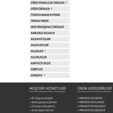
DİĞER TEKNOLOJİK ÜRÜNLER
ALTLIKLARI
DİĞER ÜRÜNLER
FENER & MAKAS & PENSE
BİTKİ
FRENCH PRESS
YETİŞTİRME
GERİ DÖNÜŞÜMLÜ ÜRÜNLER
ÜRÜNLERİ
KABLOSUZ KULAKLIK
KALEM KUTULARI
BLOKNOTLAR
KALEM SETLERİ
ÇAKILAR
KALEMLER
KALEMLİKLER
ÇAKMAKLAR
KARTVİZİTLİKLER
KİBRİTLER
KIRTASİYE
CAM
MATARA
MÜŞTERİ HİZMETLERİ
ÜRÜN KATEGORILERI
&
Ön Sipariş Sistemi
PROMOSYON ŞAPKA
KARAF
Genel Çalışma Şartları
PROMOSYON AJANDA
Ürünlerin Gönderimi
PROMOSYON BLOKNOT
ÇANTALAR
Artan Adet indirimi
PROMOSYON ŞEMSİYE