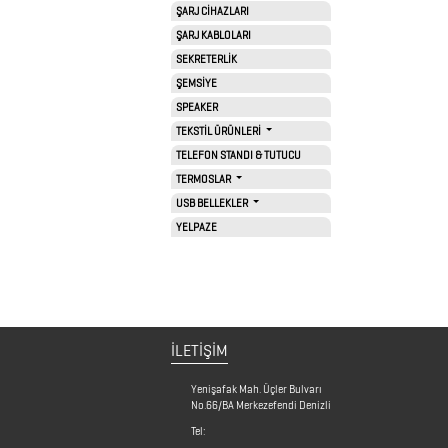
ŞARJ CİHAZLARI
ŞARJ KABLOLARI
SEKRETERLİK
ŞEMSİYE
SPEAKER
TEKSTİL ÜRÜNLERİ
TELEFON STANDI & TUTUCU
TERMOSLAR
USB BELLEKLER
YELPAZE
İLETİŞİM
Yenişafak Mah. Üçler Bulvarı
No.66/BA Merkezefendi Denizli
Tel: