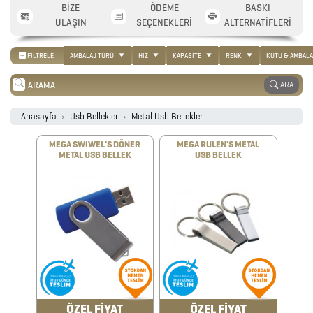
BİZE
ÖDEME
BASKI
ULAŞIN
SEÇENEKLERİ
ALTERNATİFLERİ
FİLTRELE
AMBALAJ TÜRÜ
HIZ
KAPASİTE
RENK
KUTU & AMBALA
ARA
Anasayfa
Usb Bellekler
Metal Usb Bellekler
MEGA SWIWEL'S DÖNER
MEGA RULEN'S METAL
METAL USB BELLEK
USB BELLEK
2026
PROMOSYON
AJANDA
ÖZEL FİYAT
ÖZEL FİYAT