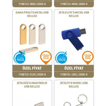
KUTULARI
YYB6712-3693 / 2026-8
YYB6713-3946 / 2026-9
GAMA PROLİ'S METAL USB
ZETA ELITE'S METAL USB
KALEM
BELLEK
BELLEK
SETLERİ
KALEMLER
KALEMLİKLER
KARTVİZİTLİKLER
KİBRİTLER
ÖZEL FİYAT
ÖZEL FİYAT
KIRTASİYE
YYB6715-2125 / 2026-6
YYB6721-1951 / 2026-9
ZETA DÜZ'S ANAHTARLIK
ZETA EV'S MODEL USB
USB BELLEK
BELLEK
KÜP
BLOKNOTLAR