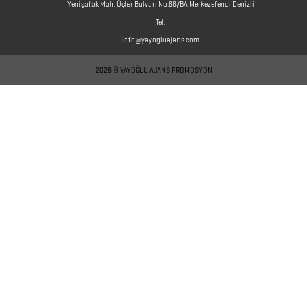
ÇEŞİTLERİ
Yenişafak Mah. Üçler Bulvarı No.66/BA Merkezefendi Denizli
Tel:
info@yayogluajans.com
ŞARJ
CİHAZLARI
2026 © YAYOĞLU AJANS PROMOSYON
ŞARJ
KABLOLARI
SEKRETERLİK
ŞEMSİYE
SPEAKER
TEKSTİL
ÜRÜNLERİ
TELEFON