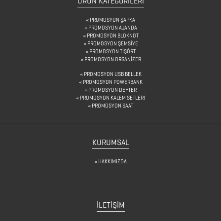
ÜRÜN KATEGORILERI
PROMOSYON ŞAPKA
PLAKET
PROMOSYON AJANDA
PROMOSYON BLOKNOT
PROMOSYON ŞEMSİYE
PROMOSYON TİŞÖRT
PLASTİK
PROMOSYON ORGANİZER
MATARA
PROMOSYON USB BELLEK
PROMOSYON POWERBANK
PROMOSYON DEFTER
POST
PROMOSYON KALEM SETLERİ
PROMOSYON SAAT
İT
ÜRÜNLER
POWER
KURUMSAL
BANK
HAKKIMIZDA
ROZETLER
İLETİŞİM
SAAT