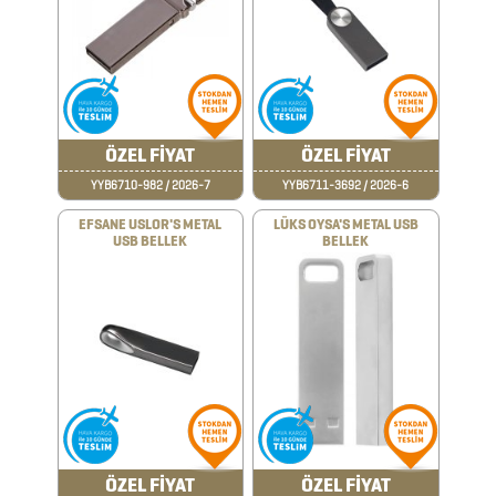
FENER
&
MAKAS
&
ÖZEL FİYAT
ÖZEL FİYAT
PENSE
YYB6710-982 / 2026-7
YYB6711-3692 / 2026-6
FRENCH
EFSANE USLOR'S METAL
LÜKS OYSA'S METAL USB
USB BELLEK
BELLEK
PRESS
GERİ
DÖNÜŞÜMLÜ
ÜRÜNLER
KABLOSUZ
KULAKLIK
KALEM
ÖZEL FİYAT
ÖZEL FİYAT