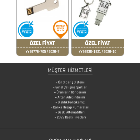
MAGNETLER
MAGSAFE
KARTLIK
ÖZEL FİYAT
ÖZEL FİYAT
MASA
YYB6776-705 / 2026-7
YYB6930-1821 / 2026-10
SETLERİ
MÜŞTERİ HİZMETLERİ
METRELER
Ön Sipariş Sistemi
Genel Çalışma Şartları
MOUSE
Ürünlerin Gönderimi
Artan Adet indirimi
PADLER
Gizlilik Politikamız
Banka Hesap Numaraları
Baskı Alternatifleri
ORGANİZERLER
2022 Baskı Fiyatları
ÖZEL
SETLER