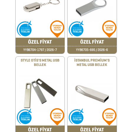
BARDAK
ALTLIKLARI
BİTKİ
ÖZEL FİYAT
ÖZEL FİYAT
YETİŞTİRME
YYB6704-1797 / 2026-7
YYB6705-695 / 2026-6
ÜRÜNLERİ
STYLE OTİS'S METAL USB
İSTANBUL PREMİUM'S
BLOKNOTLAR
BELLEK
METAL USB BELLEK
ÇAKILAR
ÇAKMAKLAR
CAM
MATARA
&
ÖZEL FİYAT
ÖZEL FİYAT