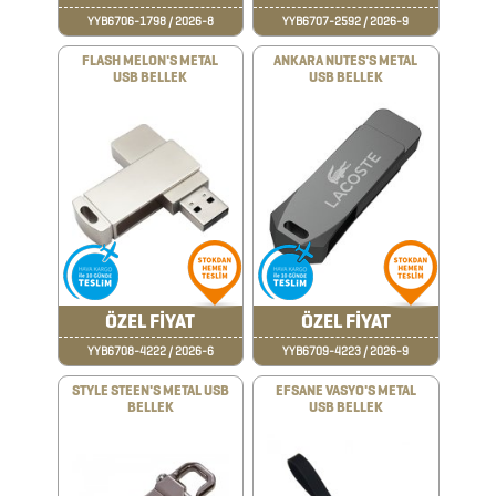
KARAF
YYB6706-1798 / 2026-8
YYB6707-2592 / 2026-9
ÇANTALAR
FLASH MELON'S METAL
ANKARA NUTES'S METAL
USB BELLEK
USB BELLEK
DEFTER
&
TARİHSİZ
AJANDA
DİĞER
ÖZEL FİYAT
ÖZEL FİYAT
TEKNOLOJİK
YYB6708-4222 / 2026-6
YYB6709-4223 / 2026-9
ÜRÜNLER
STYLE STEEN'S METAL USB
EFSANE VASYO'S METAL
BELLEK
USB BELLEK
DİĞER
ÜRÜNLER