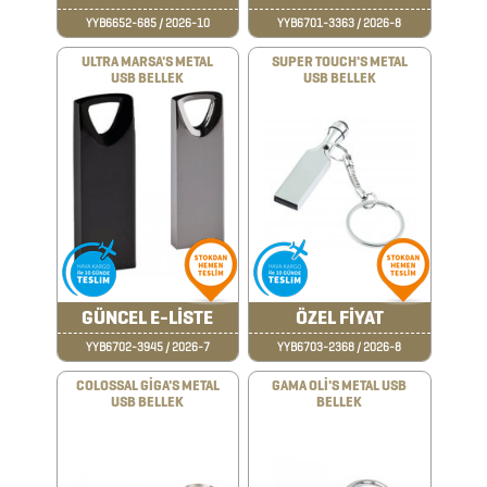
YYB6652-685 / 2026-10
YYB6701-3363 / 2026-8
2026
ULTRA MARSA'S METAL
SUPER TOUCH'S METAL
PROMOSYON
USB BELLEK
USB BELLEK
TAKVİM
ANAHTARLIK
ARABA
AKSESUARLARI
GÜNCEL E-LİSTE
ÖZEL FİYAT
YYB6702-3945 / 2026-7
YYB6703-2368 / 2026-8
AYNALAR
COLOSSAL GİGA'S METAL
GAMA OLİ'S METAL USB
BARDAK
USB BELLEK
BELLEK
&
FİNCAN