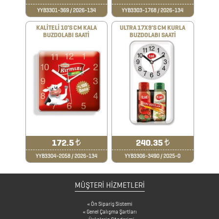
FİNCAN
YYB3301-369 / 2026-134
YYB3303-1768 / 2026-134
KALİTELİ 10'S CM KALA
ULTRA 17X9'S CM KURLA
BUZDOLABI SAATİ
BUZDOLABI SAATİ
BARDAK
ALTLIKLARI
BİTKİ
YETİŞTİRME
ÜRÜNLERİ
BLOKNOTLAR
ÇAKILAR
172.5
₺
240.35
₺
YYB3304-2058 / 2026-134
YYB3306-3490 / 2025-0
ÇAKMAKLAR
MÜŞTERİ HİZMETLERİ
CAM
Ön Sipariş Sistemi
MATARA
Genel Çalışma Şartları