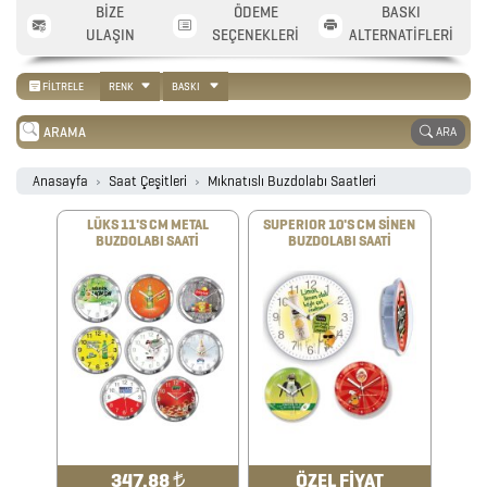
AJANDA
BİZE
ÖDEME
BASKI
ULAŞIN
SEÇENEKLERİ
ALTERNATİFLERİ
2026
FİLTRELE
RENK
BASKI
PROMOSYON
ARA
TAKVİM
Anasayfa
Saat Çeşitleri
Mıknatıslı Buzdolabı Saatleri
ANAHTARLIK
LÜKS 11'S CM METAL
SUPERIOR 10'S CM SİNEN
BUZDOLABI SAATİ
BUZDOLABI SAATİ
ARABA
AKSESUARLARI
AYNALAR
BARDAK
&
347.88
₺
ÖZEL FİYAT