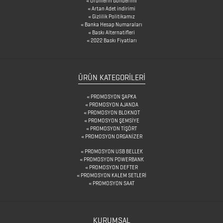
Ürünlerin Gönderimi
&
Artan Adet indirimi
Gizlilik Politikamız
KARAF
Banka Hesap Numaraları
Baskı Alternatifleri
ÇANTALAR
2022 Baskı Fiyatları
DEFTER
ÜRÜN KATEGORILERI
&
PROMOSYON ŞAPKA
TARİHSİZ
PROMOSYON AJANDA
PROMOSYON BLOKNOT
AJANDA
PROMOSYON ŞEMSİYE
PROMOSYON TİŞÖRT
PROMOSYON ORGANİZER
DİĞER
PROMOSYON USB BELLEK
PROMOSYON POWERBANK
TEKNOLOJİK
PROMOSYON DEFTER
PROMOSYON KALEM SETLERİ
ÜRÜNLER
PROMOSYON SAAT
DİĞER
KURUMSAL