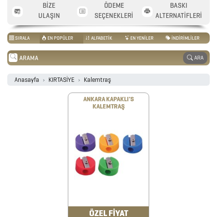
BİZE
ÖDEME
BASKI
2026
ULAŞIN
SEÇENEKLERİ
ALTERNATİFLERİ
PROMOSYON
SIRALA
EN POPÜLER
ALFABETİK
EN YENİLER
İNDİRİMLİLER
TAKVİM
ARA
ANAHTARLIK
Anasayfa
KIRTASİYE
Kalemtraş
ANKARA KAPAKLI'S
KALEMTRAŞ
ARABA
AKSESUARLARI
AYNALAR
BARDAK
&
FİNCAN
ÖZEL FİYAT