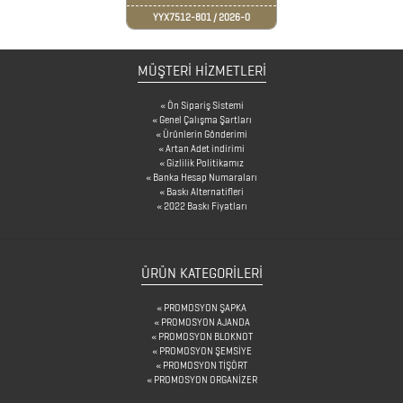
YYX7512-801 / 2026-0
BARDAK
ALTLIKLARI
MÜŞTERİ HİZMETLERİ
BİTKİ
Ön Sipariş Sistemi
Genel Çalışma Şartları
YETİŞTİRME
Ürünlerin Gönderimi
Artan Adet indirimi
ÜRÜNLERİ
Gizlilik Politikamız
Banka Hesap Numaraları
BLOKNOTLAR
Baskı Alternatifleri
2022 Baskı Fiyatları
ÇAKILAR
ÇAKMAKLAR
ÜRÜN KATEGORILERI
PROMOSYON ŞAPKA
CAM
PROMOSYON AJANDA
PROMOSYON BLOKNOT
MATARA
PROMOSYON ŞEMSİYE
PROMOSYON TİŞÖRT
&
PROMOSYON ORGANİZER
KARAF