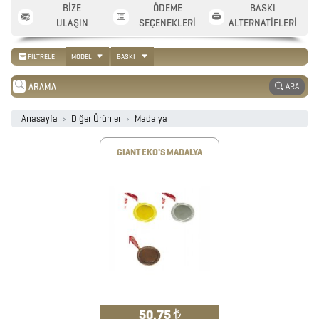
BİZE
ÖDEME
BASKI
2026
ULAŞIN
SEÇENEKLERİ
ALTERNATİFLERİ
PROMOSYON
FİLTRELE
MODEL
BASKI
TAKVİM
ARA
ANAHTARLIK
Anasayfa
Diğer Ürünler
Madalya
GIANT EKO'S MADALYA
ARABA
AKSESUARLARI
AYNALAR
BARDAK
&
FİNCAN
50.75
₺