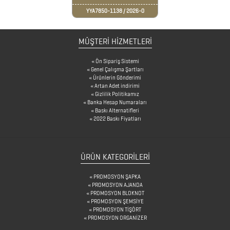
YYA7850-1138 / 2026-0
BARDAK
ALTLIKLARI
MÜŞTERİ HİZMETLERİ
BİTKİ
Ön Sipariş Sistemi
Genel Çalışma Şartları
YETİŞTİRME
Ürünlerin Gönderimi
Artan Adet indirimi
ÜRÜNLERİ
Gizlilik Politikamız
Banka Hesap Numaraları
BLOKNOTLAR
Baskı Alternatifleri
2022 Baskı Fiyatları
ÇAKILAR
ÇAKMAKLAR
ÜRÜN KATEGORILERI
PROMOSYON ŞAPKA
CAM
PROMOSYON AJANDA
PROMOSYON BLOKNOT
MATARA
PROMOSYON ŞEMSİYE
PROMOSYON TİŞÖRT
&
PROMOSYON ORGANİZER
KARAF