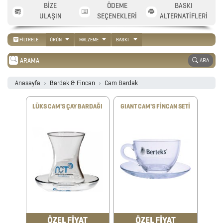
BİZE
ÖDEME
BASKI
ULAŞIN
SEÇENEKLERİ
ALTERNATİFLERİ
FİLTRELE
ÜRÜN
MALZEME
BASKI
ARA
Anasayfa
Bardak & Fincan
Cam Bardak
2026
PROMOSYON
LÜKS CAM'S ÇAY BARDAĞI
GIANT CAM'S FİNCAN SETİ
AJANDA
2026
PROMOSYON
TAKVİM
ANAHTARLIK
ÖZEL FİYAT
ÖZEL FİYAT