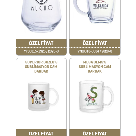
BLOKNOTLAR
ÇAKILAR
ÇAKMAKLAR
ÖZEL FİYAT
ÖZEL FİYAT
YYB6615-1325 / 2026-0
YYB6616-3004 / 2026-0
CAM
MATARA
SUPERIOR BUZLU'S
MEGA DEMS'S
SUBLİMASYON CAM
SUBLİMASYON CAM
&
BARDAK
BARDAK
KARAF
ÇANTALAR
DEFTER
&
TARİHSİZ
ÖZEL FİYAT
ÖZEL FİYAT