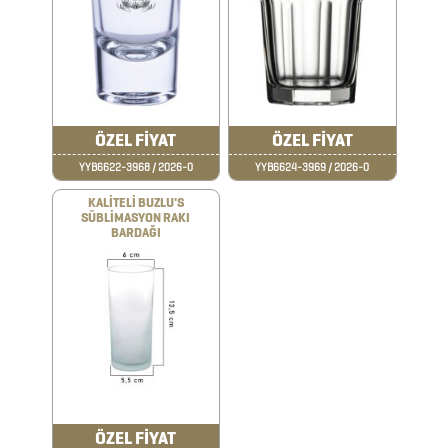
FRENCH
PRESS
GERİ
DÖNÜŞÜMLÜ
ÖZEL FİYAT
ÖZEL FİYAT
ÜRÜNLER
YYB6622-3968 / 2026-0
YYB6624-3969 / 2026-0
KABLOSUZ
KALİTELİ BUZLU'S
KULAKLIK
SÜBLİMASYON RAKI
BARDAĞI
KALEM
KUTULARI
KALEM
SETLERİ
KALEMLER
ÖZEL FİYAT