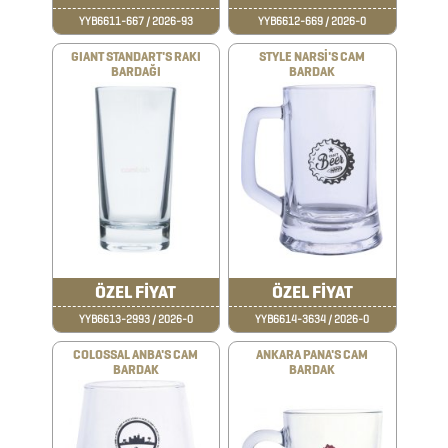
YYB6611-667 / 2026-93
YYB6612-669 / 2026-0
ARABA
GIANT STANDART'S RAKI
STYLE NARSİ'S CAM
BARDAĞI
BARDAK
AKSESUARLARI
AYNALAR
BARDAK
&
FİNCAN
ÖZEL FİYAT
ÖZEL FİYAT
BARDAK
YYB6613-2993 / 2026-0
YYB6614-3634 / 2026-0
ALTLIKLARI
COLOSSAL ANBA'S CAM
ANKARA PANA'S CAM
BARDAK
BARDAK
BİTKİ
YETİŞTİRME
ÜRÜNLERİ