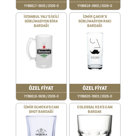
AJANDA
YYB6617-3635 / 2026-0
YYB6618-3902 / 2026-0
İSTANBUL YALI'S İKİLİ
İZMİR ÇAKIR'S
SÜBLİMASYON BİRA
SÜBLİMASYON RAKI
DİĞER
BARDAĞI
BARDAĞI
TEKNOLOJİK
ÜRÜNLER
DİĞER
ÜRÜNLER
ÖZEL FİYAT
ÖZEL FİYAT
FENER
YYB6619-3636 / 2026-0
YYB6620-3903 / 2026-0
&
İZMİR OLMEKA'S CAM
COLOSSAL KEA'S CAM
MAKAS
SHOT BARDAĞI
BARDAK
&
PENSE