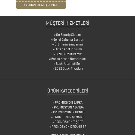
KALEMLİKLER
YYP6621-3970 / 2026-0
KARTVİZİTLİKLER
MÜŞTERİ HİZMETLERİ
KİBRİTLER
Ön Sipariş Sistemi
KIRTASİYE
Genel Çalışma Şartları
Ürünlerin Gönderimi
Artan Adet indirimi
Gizlilik Politikamız
KÜP
Banka Hesap Numaraları
Baskı Alternatifleri
BLOKNOTLAR
2022 Baskı Fiyatları
MAGNETLER
ÜRÜN KATEGORILERI
PROMOSYON ŞAPKA
MAGSAFE
PROMOSYON AJANDA
PROMOSYON BLOKNOT
KARTLIK
PROMOSYON ŞEMSİYE
PROMOSYON TİŞÖRT
MASA
PROMOSYON ORGANİZER