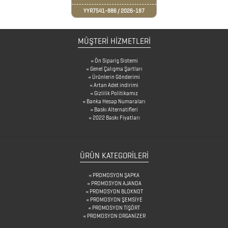
YYR7541-886 / 2026-187
BARDAK
ALTLIKLARI
MÜŞTERİ HİZMETLERİ
BİTKİ
Ön Sipariş Sistemi
Genel Çalışma Şartları
YETİŞTİRME
Ürünlerin Gönderimi
Artan Adet indirimi
ÜRÜNLERİ
Gizlilik Politikamız
Banka Hesap Numaraları
BLOKNOTLAR
Baskı Alternatifleri
2022 Baskı Fiyatları
ÇAKILAR
ÇAKMAKLAR
ÜRÜN KATEGORILERI
PROMOSYON ŞAPKA
CAM
PROMOSYON AJANDA
PROMOSYON BLOKNOT
MATARA
PROMOSYON ŞEMSİYE
PROMOSYON TİŞÖRT
&
PROMOSYON ORGANİZER
KARAF