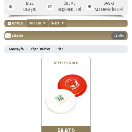
BİZE
ÖDEME
BASKI
2026
ULAŞIN
SEÇENEKLERİ
ALTERNATİFLERİ
PROMOSYON
FİLTRELE
RENKLER
BASKI
TAKVİM
ARA
ANAHTARLIK
Anasayfa
Diğer Ürünler
Frizbi
STYLE FRİZBİ'S
ARABA
AKSESUARLARI
AYNALAR
BARDAK
&
FİNCAN
56.67
₺