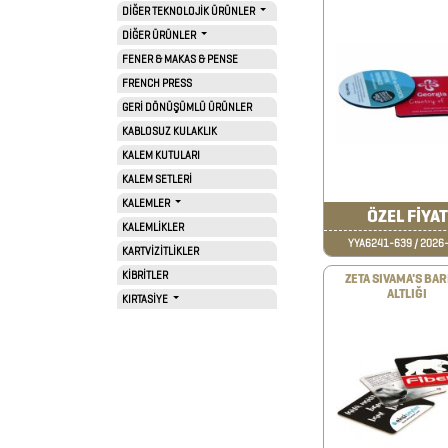
FİNCAN
DİĞER TEKNOLOJİK ÜRÜNLER
DİĞER ÜRÜNLER
FENER & MAKAS & PENSE
BARDAK
FRENCH PRESS
ALTLIKLARI
GERİ DÖNÜŞÜMLÜ ÜRÜNLER
KABLOSUZ KULAKLIK
BİTKİ
KALEM KUTULARI
YETİŞTİRME
KALEM SETLERİ
KALEMLER
ÜRÜNLERİ
ÖZEL FİYAT
KALEMLİKLER
BLOKNOTLAR
YYA6241-639 / 2026
KARTVİZİTLİKLER
KİBRİTLER
ZETA SIVAMA'S BA
ÇAKILAR
ALTLIĞI
KIRTASİYE
ÇAKMAKLAR
CAM
MATARA