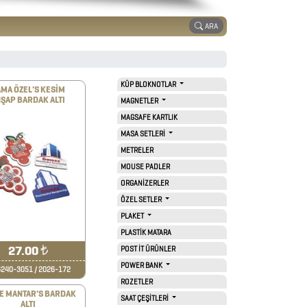
ARA
KÜP BLOKNOTLAR
MA ÖZEL'S KESİM
ŞAP BARDAK ALTI
MAGNETLER
MAGSAFE KARTLIK
MASA SETLERİ
METRELER
MOUSE PADLER
ORGANİZERLER
ÖZEL SETLER
PLAKET
PLASTİK MATARA
27.00
₺
POST İT ÜRÜNLER
POWER BANK
240-3051 / 2026-172
ROZETLER
E MANTAR'S BARDAK
SAAT ÇEŞİTLERİ
ALTI