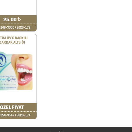
25.00
₺
249-3050 / 2026-172
TRA UV'S BASKILI
BARDAK ALTLIĞI
ÖZEL FİYAT
254-3514 / 2026-171