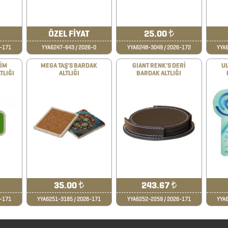
ÖZEL FİYAT
25.00
₺
6-171
YYA6247-643 / 2026-0
YYA6248-3049 / 2026-172
YYA6
SİM
MEGA TAŞ'S BARDAK
GIANT RENK'S DERİ
UL
TLIĞI
ALTLIĞI
BARDAK ALTLIĞI
35.00
₺
243.67
₺
6-171
YYA6251-3185 / 2026-171
YYA6252-2259 / 2026-171
YYA6