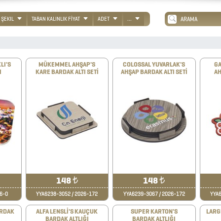
ŞEKIL
TABAN KALINLIK FİYAT
ADET
...
LI'S
MÜKEMMEL AHŞAP'S
COLOSSAL YUVARLAK'S
GA
I
KARE BARDAK ALTI SETİ
AHŞAP BARDAK ALTI SETİ
AH
148
₺
148
₺
6-0
YYA6238-3052 / 2026-172
YYA6239-3067 / 2026-172
YYA6
ARDAK
ALFA LENSLİ'S KAUÇUK
SUPER KARTON'S
LARG
BARDAK ALTLIĞI
BARDAK ALTLIĞI