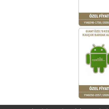
&
KARAF
ÖZEL FİYAT
ÇANTALAR
YYA6246-1756 / 202
GIANT ÖZEL'S KE
DEFTER
KAUÇUK BARDAK AL
&
TARİHSİZ
AJANDA
DİĞER
TEKNOLOJİK
ÜRÜNLER
ÖZEL FİYAT
YYA6250-2257 / 202
DİĞER