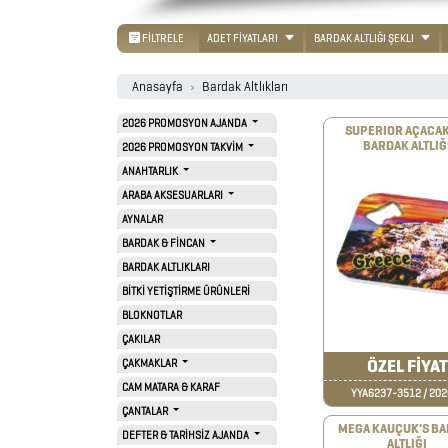
AJANDA
FİLTRELE
ADET FİYATLARI
BARDAK ALTLIĞI ŞEKLI
2026
Anasayfa
Bardak Altlıkları
PROMOSYON
2026 PROMOSYON AJANDA
TAKVİM
SUPERIOR AÇACAK
BARDAK ALTLIĞ
2026 PROMOSYON TAKVİM
ANAHTARLIK
ANAHTARLIK
ARABA AKSESUARLARI
AYNALAR
BARDAK & FİNCAN
ARABA
BARDAK ALTLIKLARI
AKSESUARLARI
BİTKİ YETİŞTİRME ÜRÜNLERİ
BLOKNOTLAR
ÇAKILAR
AYNALAR
ÖZEL FİYAT
ÇAKMAKLAR
CAM MATARA & KARAF
YYA6237-3512 / 202
BARDAK
ÇANTALAR
&
MEGA KAUÇUK'S B
DEFTER & TARİHSİZ AJANDA
ALTLIĞI