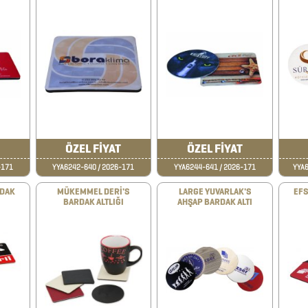
ÖZEL FİYAT
ÖZEL FİYAT
-171
YYA6242-640 / 2026-171
YYA6244-641 / 2026-171
YYA6
RDAK
MÜKEMMEL DERİ'S
LARGE YUVARLAK'S
EFS
BARDAK ALTLIĞI
AHŞAP BARDAK ALTI